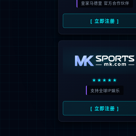
股票中心
10月26日上午7时30分，由MS88赛事集团
喊点燃赛道热情，二者交织共振，共同将这场赛事打