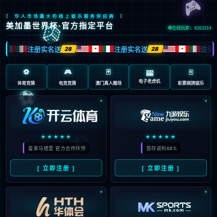
A股上市（600158）
|
用体育点亮美好生活
首页
关于MS88
集团介绍
集团理念
发展历程
集团业务
体育赛事
体育传播
体育彩票
标准认证
赛教融合
体旅文化
体育空间
国际交流
数字体育
地产板块
新闻中心
总局要闻
行业动态
集团要闻
党建中心
投资者中心
投教基地
定期公告
临时公告