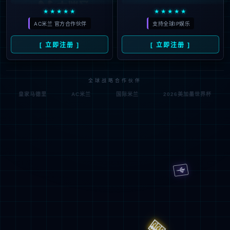
股票中心
习近平主席二〇二四年新年贺词如
习近平主席的新年贺词如约而至，在体育产业领域引起了热
MS88产业集团作为体育产业的“国家队”，一直积极履行
“2023年，我们以赛事组织、空间运营、标准制定等手
化手段为体育事业和地方经济发展壮大资金基础。这一年，我们
单铁表示，2024年，面向新征程，站上新起点，全体MS
力书写体育强国、健康中国建设新篇章！(转自中国体育报)