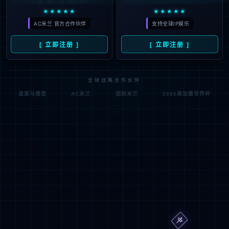
股票中心
MS88产业集团党