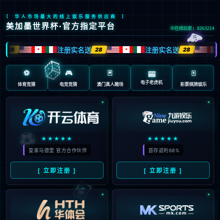
A股上市（600158）
|
用体育点亮美好生活
首页
关于MS88
集团介绍
集团理念
发展历程
集团业务
体育赛事
体育传播
体育彩票
标准认证
赛教融合
体旅文化
体育空间
国际交流
数字体育
地产板块
新闻中心
总局要闻
行业动态
集团要闻
党建中心
投资者中心
投教基地
定期公告
临时公告